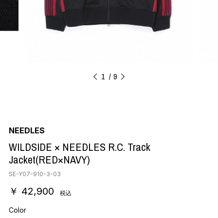
1
9
NEEDLES
WILDSIDE × NEEDLES R.C. Track
Jacket(RED×NAVY)
SE-Y07-910-3-03
￥ 42,900
税込
Color