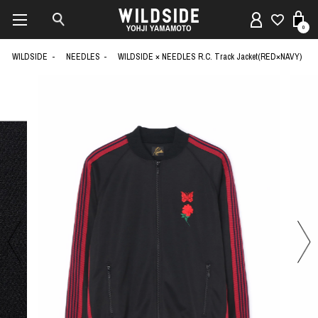
0
WILDSIDE
NEEDLES
WILDSIDE × NEEDLES R.C. Track Jacket(RED×NAVY)