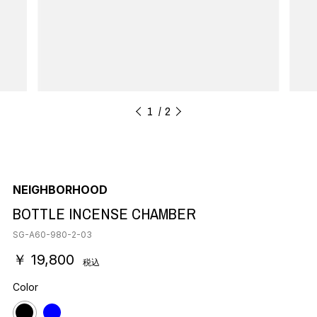
1
2
NEIGHBORHOOD
BOTTLE INCENSE CHAMBER
SG-A60-980-2-03
￥ 19,800
税込
Color