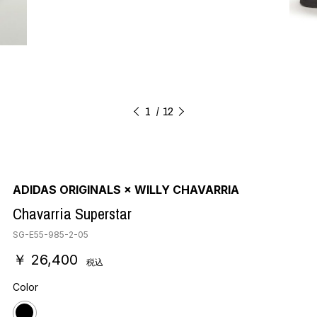
1
12
ADIDAS ORIGINALS × WILLY CHAVARRIA
Chavarria Superstar
SG-E55-985-2-05
￥ 26,400
税込
Color