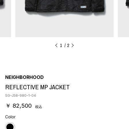
1
2
NEIGHBORHOOD
REFLECTIVE MP JACKET
SG-J58-980-1-04
￥ 82,500
税込
Color