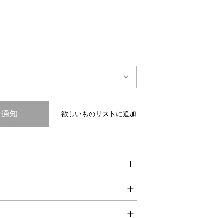
INTERVIEW
Fashion
マスターピースと「黒」が出会う、漆黒の「バンブーチェ
ア」
欲しいものリストに追加
Shopping Guide
Contact
会社概要
利用規約
特定商取引法に基づく表示
プライバシーポリシー