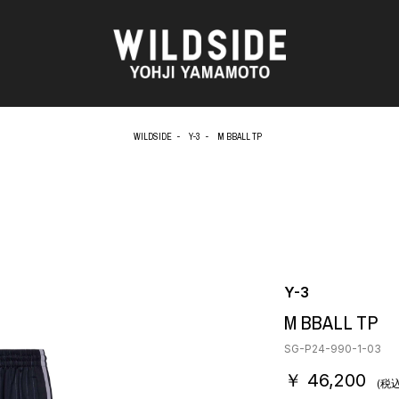
WILDSIDE
Y-3
M BBALL TP
AKIO NAGASAWA GALLERY
アウターウェア
天野 タケル
ニット
O
Brassai
シャツ
CA7RIEL & Paco Amoroso
カットソー
CHITO
パンツ
OOD®
五木田 智央
スカート
梶芽衣子
ドレス
Y-3
 TEXTILE
森山 大道
シューズ
M BBALL TP
AME
水の江 滝子
バッグ
鈴木 清順
ハット
SG-P24-990-1-03
TAKAY
アクセサリー
￥ 46,200
内田 すずめ
フォトグラフ
(税込
AN
シルクスクリーン