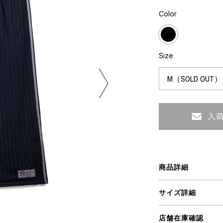
ART
ミクストメディア
Color
オブジェ
ペインティング
n Featherbed
インテリア
ブック
Size
タジオ
xx
ビール黒ラベル
房
iKAWA
商品詳細
G&CO.
BONSAI
A
サイズ詳細
HJI YAMAMOTO
A
店舗在庫確認