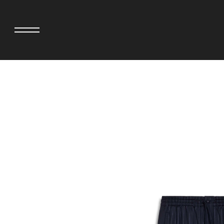
>
adidas originals × AVAVAV
MINEDENIM
adidas originals × Song for the Mute
MIYOSHI RUG
adidas originals × Wales Bonner
MOSS STUDI
adidas originals × Willy Chavarria
三越製作所
AKILA
NEEDLES
AMBUSH
NEIGHBORH
ANATOMICA
NEW ERA
BE@RBRICK
NOMARHYTHM
BlackEyePatch
NORTH NO N
BLUE BLUE
OOFOS
BROSH
PHINGERIN
CASETiFY
pillings
CHIVAS REGAL
POGGYTHEM