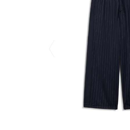
COTODAMA
PROLETA RE 
COW BOOKS
PYRENEX
Dear Stranger
RequaL≡
Dr.Martens
Rocky Mountai
ept
Room No.6
EYEFUNNY OBJECTS
龍が如く ス
F.C.Real Bristol
©︎SAINT Mxxxx
GELATO PIQUE
Schott
God's True Cashmere
silkmasterSB
GOOPiMADE
SINN PURETÉ
HOLLYWOOD RANCH MARKET
SPIEWAK
Hydro Flask®
stein
HYSTERIC GLAMOUR
SUICOKE
IRACEMA
サッポロ生
IZUMONSTER
鈴木盛久工
一澤信三郎帆布
TETSUYA ISH
KANGOL
THE H.W.DO
KidSuper
TRADMAN’S 
Kie Einzelganger
WACKO MARI
KNIT GANG COUNCIL
Waterfront
Landscape Products
WILDSIDE YO
LASTMAN
WIND AND SE