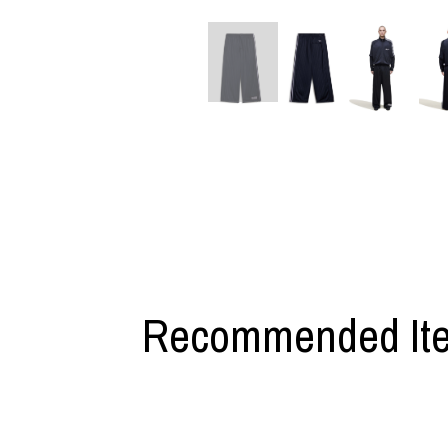
利工民
Y-3
M A S U
Y-3 NEIGHB
M/M (Paris)
Y's for men
Manhattan Portage BLACK LABEL
YAMANE INDU
MEDICOM TOY
YDOT
Recommended It