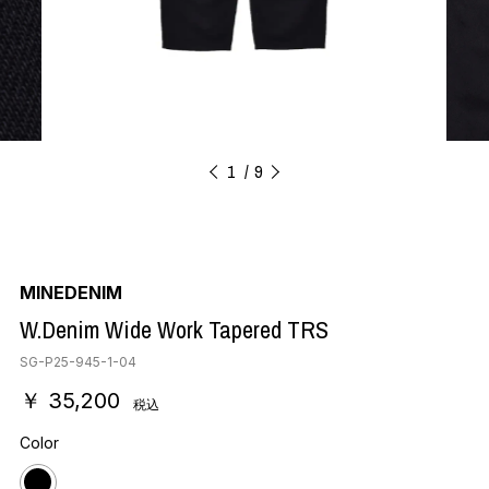
1
9
MINEDENIM
W.Denim Wide Work Tapered TRS
SG-P25-945-1-04
￥ 35,200
税込
Color