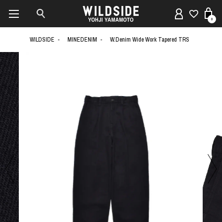
0
WILDSIDE
MINEDENIM
W.Denim Wide Work Tapered TRS