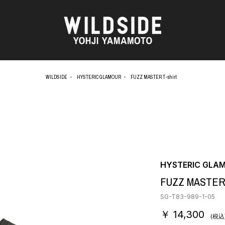
WILDSIDE
HYSTERIC GLAMOUR
FUZZ MASTER T-shirt
AKIO NAGASAWA GALLERY
アウターウェア
天野 タケル
ニット
O
Brassai
シャツ
CA7RIEL & Paco Amoroso
カットソー
CHITO
パンツ
OOD®
五木田 智央
スカート
梶芽衣子
ドレス
HYSTERIC GLA
 TEXTILE
森山 大道
シューズ
FUZZ MASTER 
AME
水の江 滝子
バッグ
鈴木 清順
ハット
SG-T83-989-1-05
TAKAY
アクセサリー
￥ 14,300
内田 すずめ
フォトグラフ
(税込
AN
シルクスクリーン