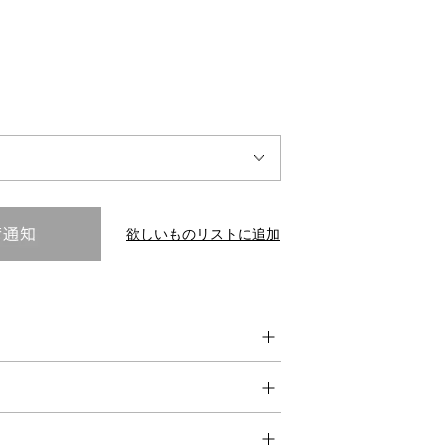
INTERVIEW
Fashion
マスターピースと「黒」が出会う、漆黒の「バンブーチェ
ア」
欲しいものリストに追加
Shopping Guide
Contact
会社概要
利用規約
特定商取引法に基づく表示
プライバシーポリシー