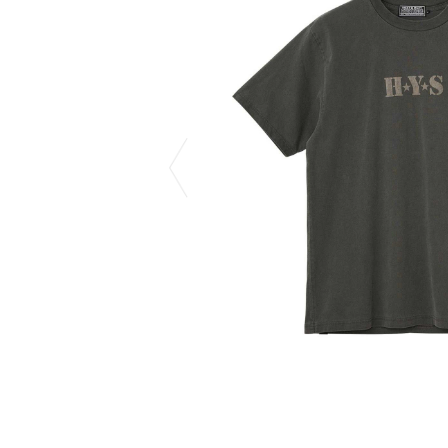
COTODAMA
PROLETA RE 
COW BOOKS
PYRENEX
Dear Stranger
RequaL≡
Dr.Martens
Rocky Mountai
ept
Room No.6
EYEFUNNY OBJECTS
龍が如く ス
F.C.Real Bristol
©︎SAINT Mxxxx
GELATO PIQUE
Schott
God's True Cashmere
silkmasterSB
GOOPiMADE
SINN PURETÉ
HOLLYWOOD RANCH MARKET
SPIEWAK
Hydro Flask®
stein
HYSTERIC GLAMOUR
SUICOKE
IRACEMA
サッポロ生
IZUMONSTER
鈴木盛久工
一澤信三郎帆布
TETSUYA ISH
KANGOL
THE H.W.DO
KidSuper
TRADMAN’S 
Kie Einzelganger
WACKO MARI
KNIT GANG COUNCIL
Waterfront
Landscape Products
WILDSIDE YO
LASTMAN
WIND AND SE