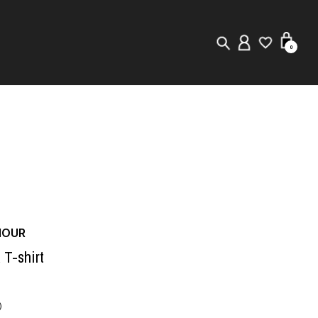
0
New in
Visuals
Staff Styling
Store Locator
MOUR
Editorial
T-shirt
)