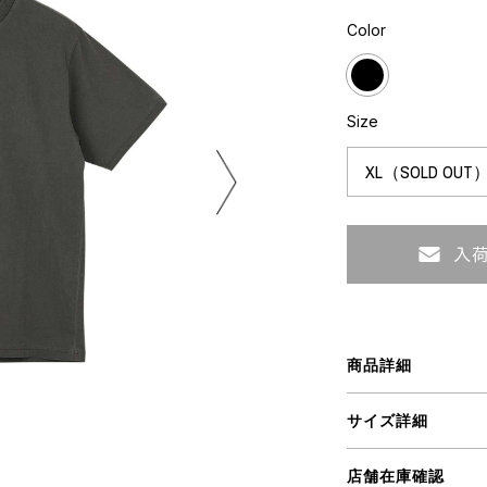
ART
ミクストメディア
Color
オブジェ
ペインティング
n Featherbed
インテリア
ブック
Size
タジオ
xx
ビール黒ラベル
房
iKAWA
商品詳細
G&CO.
BONSAI
A
サイズ詳細
HJI YAMAMOTO
A
店舗在庫確認