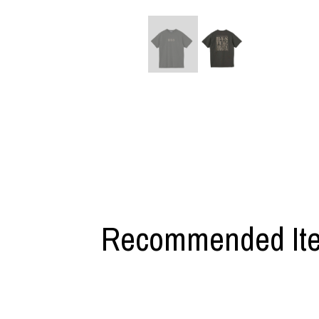
利工民
Y-3
M A S U
Y-3 NEIGHB
M/M (Paris)
Y's for men
Manhattan Portage BLACK LABEL
YAMANE INDU
MEDICOM TOY
YDOT
Recommended It