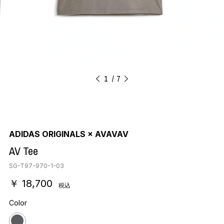
1
7
ADIDAS ORIGINALS × AVAVAV
AV Tee
SG-T97-970-1-03
￥ 18,700
税込
Color