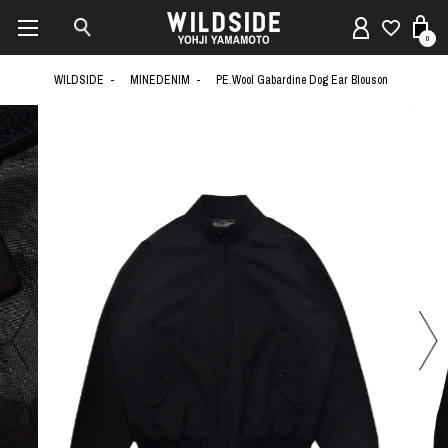
0
WILDSIDE
MINEDENIM
PE.Wool Gabardine Dog Ear Blouson