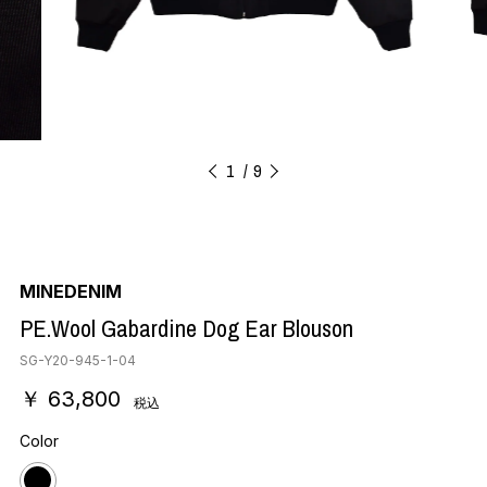
1
9
MINEDENIM
PE.Wool Gabardine Dog Ear Blouson
SG-Y20-945-1-04
￥ 63,800
税込
Color