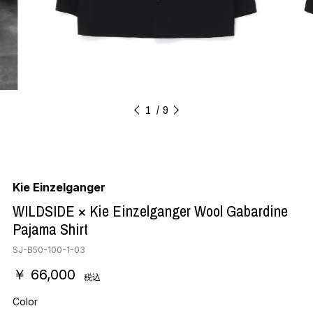
1
9
Kie Einzelganger
WILDSIDE × Kie Einzelganger Wool Gabardine
Pajama Shirt
SJ-B50-100-1-03
￥ 66,000
税込
Color