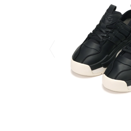
COTODAMA
PROLETA RE 
COW BOOKS
PYRENEX
Dear Stranger
RequaL≡
Dr.Martens
Rocky Mountai
ept
Room No.6
EYEFUNNY OBJECTS
龍が如く ス
F.C.Real Bristol
©︎SAINT Mxxxx
GELATO PIQUE
Schott
God's True Cashmere
silkmasterSB
GOOPiMADE
SINN PURETÉ
HOLLYWOOD RANCH MARKET
SPIEWAK
Hydro Flask®
stein
HYSTERIC GLAMOUR
SUICOKE
IRACEMA
サッポロ生
IZUMONSTER
鈴木盛久工
一澤信三郎帆布
TETSUYA ISH
KANGOL
THE H.W.DO
KidSuper
TRADMAN’S 
Kie Einzelganger
WACKO MARI
KNIT GANG COUNCIL
Waterfront
Landscape Products
WILDSIDE YO
LASTMAN
WIND AND SE