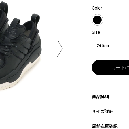
ART
ミクストメディア
Color
オブジェ
ペインティング
n Featherbed
インテリア
ブック
Size
タジオ
xx
ビール黒ラベル
房
iKAWA
商品詳細
G&CO.
BONSAI
A
サイズ詳細
HJI YAMAMOTO
A
店舗在庫確認