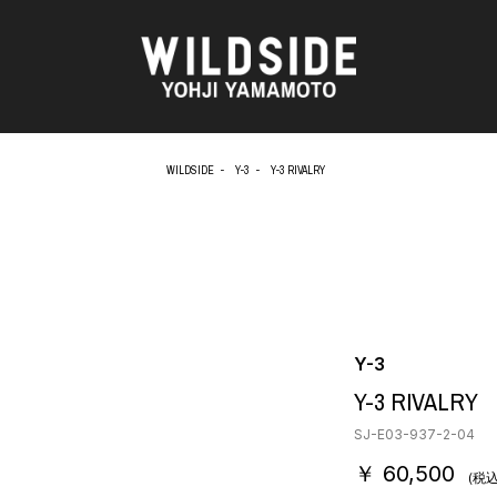
WILDSIDE
Y-3
Y-3 RIVALRY
AKIO NAGASAWA GALLERY
アウターウェア
天野 タケル
ニット
O
Brassai
シャツ
CA7RIEL & Paco Amoroso
カットソー
CHITO
パンツ
OOD®
五木田 智央
スカート
梶芽衣子
ドレス
Y-3
 TEXTILE
森山 大道
シューズ
Y-3 RIVALRY
AME
水の江 滝子
バッグ
鈴木 清順
ハット
SJ-E03-937-2-04
TAKAY
アクセサリー
￥ 60,500
内田 すずめ
フォトグラフ
(税込
AN
シルクスクリーン