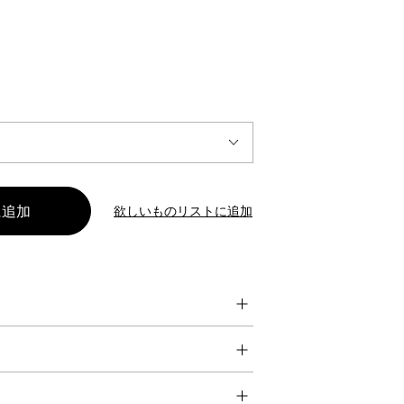
INTERVIEW
Fashion
マスターピースと「黒」が出会う、漆黒の「バンブーチェ
ア」
欲しいものリストに追加
Shopping Guide
Contact
会社概要
利用規約
特定商取引法に基づく表示
プライバシーポリシー