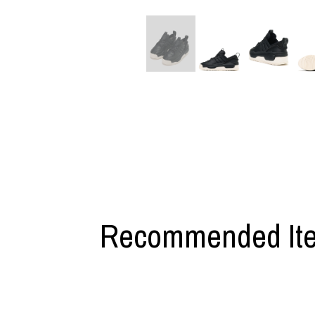
利工民
Y-3
M A S U
Y-3 NEIGHB
M/M (Paris)
Y's for men
Manhattan Portage BLACK LABEL
YAMANE INDU
MEDICOM TOY
YDOT
Recommended It