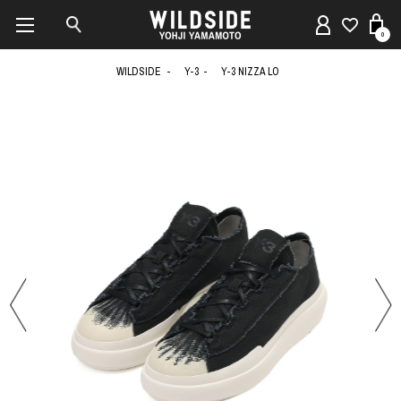
0
WILDSIDE
Y-3
Y-3 NIZZA LO