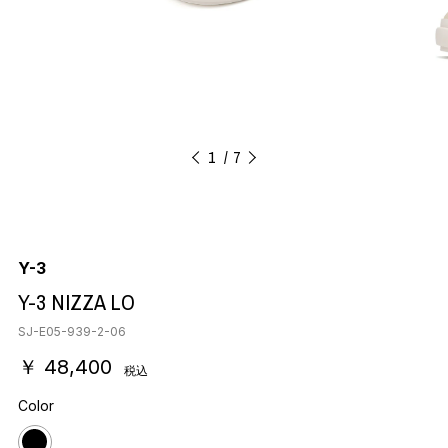
1
7
Y-3
Y-3 NIZZA LO
SJ-E05-939-2-06
￥ 48,400
税込
Color