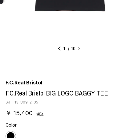
1
10
F.C.Real Bristol
F.C.Real Bristol BIG LOGO BAGGY TEE
SJ-T13-809-2-05
￥ 15,400
税込
Color