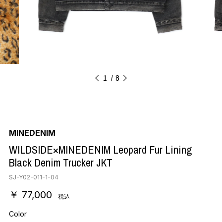
1
8
MINEDENIM
WILDSIDE×MINEDENIM Leopard Fur Lining
Black Denim Trucker JKT
SJ-Y02-011-1-04
￥ 77,000
税込
Color