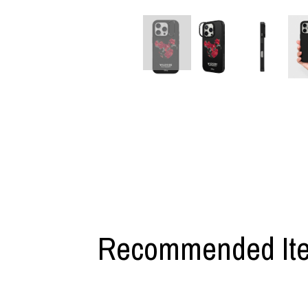
利工民
Y-3
M A S U
Y-3 NEIGHB
M/M (Paris)
Y's for men
Manhattan Portage BLACK LABEL
YAMANE INDU
MEDICOM TOY
YDOT
Recommended It