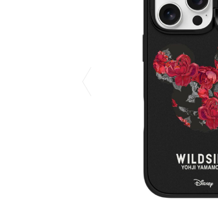
COTODAMA
PROLETA RE 
COW BOOKS
PYRENEX
Dear Stranger
RequaL≡
Dr.Martens
Rocky Mountai
ept
Room No.6
EYEFUNNY OBJECTS
龍が如く ス
F.C.Real Bristol
©︎SAINT Mxxxx
GELATO PIQUE
Schott
God's True Cashmere
silkmasterSB
GOOPiMADE
SINN PURETÉ
HOLLYWOOD RANCH MARKET
SPIEWAK
Hydro Flask®
stein
HYSTERIC GLAMOUR
SUICOKE
IRACEMA
サッポロ生
IZUMONSTER
鈴木盛久工
一澤信三郎帆布
TETSUYA ISH
KANGOL
THE H.W.DO
KidSuper
TRADMAN’S 
Kie Einzelganger
WACKO MARI
KNIT GANG COUNCIL
Waterfront
Landscape Products
WILDSIDE YO
LASTMAN
WIND AND SE