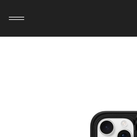
>
adidas originals × AVAVAV
MINEDENIM
adidas originals × Song for the Mute
MIYOSHI RUG
adidas originals × Wales Bonner
MOSS STUDI
adidas originals × Willy Chavarria
三越製作所
AKILA
NEEDLES
AMBUSH
NEIGHBORH
ANATOMICA
NEW ERA
BE@RBRICK
NOMARHYTHM
BlackEyePatch
NORTH NO N
BLUE BLUE
OOFOS
BROSH
PHINGERIN
CASETiFY
pillings
CHIVAS REGAL
POGGYTHEM