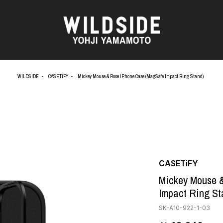
WILDSIDE
CASETiFY
Mickey Mouse & Rose iPhone Case (MagSafe Impact Ring Stand)
AKIO NAGASAWA GALLERY
アウターウェア
天野 タケル
ニット
O
Brassai
シャツ
CA7RIEL & Paco Amoroso
カットソー
CHITO
パンツ
OOD®
五木田 智央
スカート
梶芽衣子
ドレス
CASETiFY
 TEXTILE
森山 大道
シューズ
Mickey Mouse 
AME
水の江 滝子
バッグ
Impact Ring St
鈴木 清順
ハット
TAKAY
アクセサリー
SK-A10-922-1-03
内田 すずめ
フォトグラフ
AN
シルクスクリーン