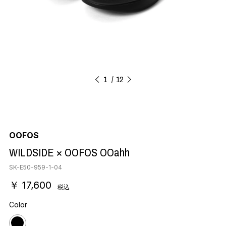
1
12
OOFOS
WILDSIDE × OOFOS OOahh
SK-E50-959-1-04
￥ 17,600
税込
Color