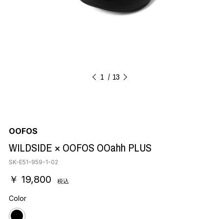
1
13
OOFOS
WILDSIDE × OOFOS OOahh PLUS
SK-E51-959-1-02
￥ 19,800
税込
Color