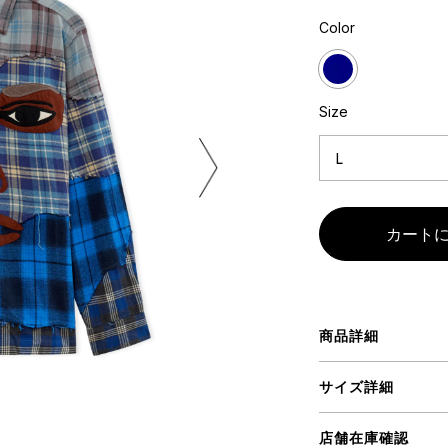
ART
ミクストメディア
Color
オブジェ
ペインティング
n Featherbed
インテリア
ブック
Size
タジオ
xx
ビール黒ラベル
房
iKAWA
商品詳細
G&CO.
BONSAI
A
サイズ詳細
HJI YAMAMOTO
A
店舗在庫確認