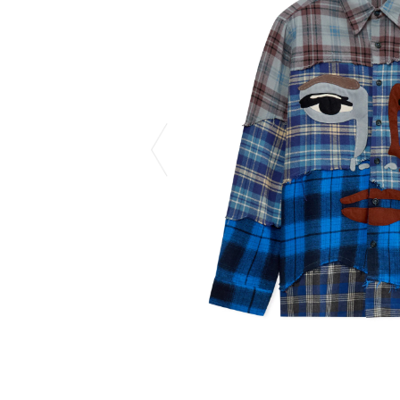
COTODAMA
PROLETA RE 
COW BOOKS
PYRENEX
Dear Stranger
RequaL≡
Dr.Martens
Rocky Mountai
ept
Room No.6
EYEFUNNY OBJECTS
龍が如く ス
F.C.Real Bristol
©︎SAINT Mxxxx
GELATO PIQUE
Schott
God's True Cashmere
silkmasterSB
GOOPiMADE
SINN PURETÉ
HOLLYWOOD RANCH MARKET
SPIEWAK
Hydro Flask®
stein
HYSTERIC GLAMOUR
SUICOKE
IRACEMA
サッポロ生
IZUMONSTER
鈴木盛久工
一澤信三郎帆布
TETSUYA ISH
KANGOL
THE H.W.DO
KidSuper
TRADMAN’S 
Kie Einzelganger
WACKO MARI
KNIT GANG COUNCIL
Waterfront
Landscape Products
WILDSIDE YO
LASTMAN
WIND AND SE