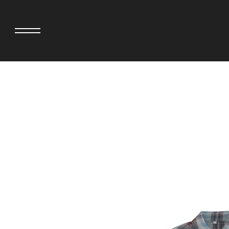
>
adidas originals × AVAVAV
MINEDENIM
adidas originals × Song for the Mute
MIYOSHI RUG
adidas originals × Wales Bonner
MOSS STUDI
adidas originals × Willy Chavarria
三越製作所
AKILA
NEEDLES
AMBUSH
NEIGHBORH
ANATOMICA
NEW ERA
BE@RBRICK
NOMARHYTHM
BlackEyePatch
NORTH NO N
BLUE BLUE
OOFOS
BROSH
PHINGERIN
CASETiFY
pillings
CHIVAS REGAL
POGGYTHEM