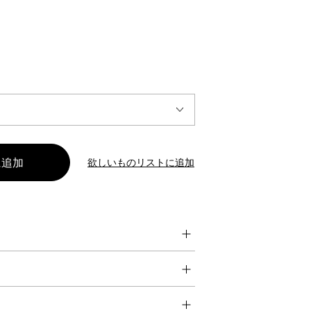
INTERVIEW
Fashion
マスターピースと「黒」が出会う、漆黒の「バンブーチェ
ア」
欲しいものリストに追加
Shopping Guide
Contact
会社概要
利用規約
特定商取引法に基づく表示
プライバシーポリシー