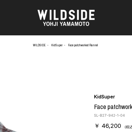
WILDSIDE
KidSuper
Face patchworked Flannel
AKIO NAGASAWA GALLERY
アウターウェア
天野 タケル
ニット
O
Brassai
シャツ
CA7RIEL & Paco Amoroso
カットソー
CHITO
パンツ
OOD®
五木田 智央
スカート
梶芽衣子
ドレス
KidSuper
 TEXTILE
森山 大道
シューズ
Face patchwork
AME
水の江 滝子
バッグ
鈴木 清順
ハット
SL-B27-942-1-04
TAKAY
アクセサリー
￥ 46,200
内田 すずめ
フォトグラフ
(税込
AN
シルクスクリーン