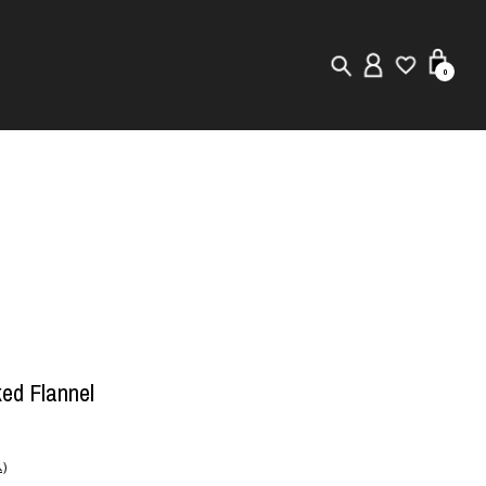
0
New in
Visuals
Staff Styling
Store Locator
Editorial
ed Flannel
)