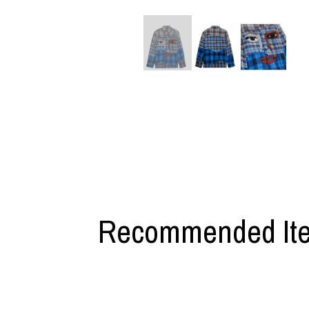
利工民
Y-3
M A S U
Y-3 NEIGHB
M/M (Paris)
Y's for men
Manhattan Portage BLACK LABEL
YAMANE INDU
MEDICOM TOY
YDOT
Recommended It