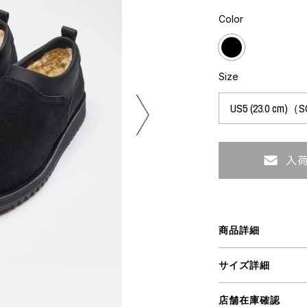
ART
ミクストメディア
Color
オブジェ
ペインティング
n Featherbed
インテリア
ブック
Size
タジオ
xx
ビール黒ラベル
房
iKAWA
商品詳細
G&CO.
BONSAI
A
サイズ詳細
HJI YAMAMOTO
A
店舗在庫確認