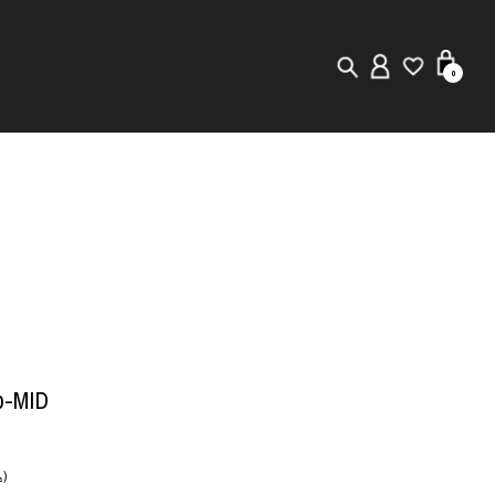
0
New in
Visuals
Staff Styling
Store Locator
Editorial
-MID
)