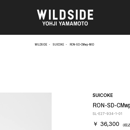
WILDSIDE
SUICOKE
RON-SD-CMwp-MID
AKIO NAGASAWA GALLERY
アウターウェア
天野 タケル
ニット
O
Brassai
シャツ
CA7RIEL & Paco Amoroso
カットソー
CHITO
パンツ
OOD®
五木田 智央
スカート
梶芽衣子
ドレス
SUICOKE
 TEXTILE
森山 大道
シューズ
RON-SD-CMwp
AME
水の江 滝子
バッグ
鈴木 清順
ハット
SL-E27-934-1-01
TAKAY
アクセサリー
￥ 36,300
内田 すずめ
フォトグラフ
(税込
AN
シルクスクリーン