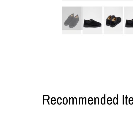
利工民
Y-3
M A S U
Y-3 NEIGHB
M/M (Paris)
Y's for men
Manhattan Portage BLACK LABEL
YAMANE INDU
MEDICOM TOY
YDOT
Recommended It