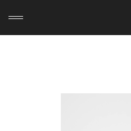
>
adidas originals × AVAVAV
MINEDENIM
adidas originals × Song for the Mute
MIYOSHI RUG
adidas originals × Wales Bonner
MOSS STUDI
adidas originals × Willy Chavarria
三越製作所
AKILA
NEEDLES
AMBUSH
NEIGHBORH
ANATOMICA
NEW ERA
BE@RBRICK
NOMARHYTHM
BlackEyePatch
NORTH NO N
BLUE BLUE
OOFOS
BROSH
PHINGERIN
CASETiFY
pillings
CHIVAS REGAL
POGGYTHEM