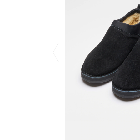
COTODAMA
PROLETA RE 
COW BOOKS
PYRENEX
Dear Stranger
RequaL≡
Dr.Martens
Rocky Mountai
ept
Room No.6
EYEFUNNY OBJECTS
龍が如く ス
F.C.Real Bristol
©︎SAINT Mxxxx
GELATO PIQUE
Schott
God's True Cashmere
silkmasterSB
GOOPiMADE
SINN PURETÉ
HOLLYWOOD RANCH MARKET
SPIEWAK
Hydro Flask®
stein
HYSTERIC GLAMOUR
SUICOKE
IRACEMA
サッポロ生
IZUMONSTER
鈴木盛久工
一澤信三郎帆布
TETSUYA ISH
KANGOL
THE H.W.DO
KidSuper
TRADMAN’S 
Kie Einzelganger
WACKO MARI
KNIT GANG COUNCIL
Waterfront
Landscape Products
WILDSIDE YO
LASTMAN
WIND AND SE