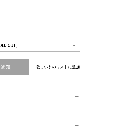
INTERVIEW
Fashion
マスターピースと「黒」が出会う、漆黒の「バンブーチェ
ア」
欲しいものリストに追加
Shopping Guide
Contact
会社概要
利用規約
特定商取引法に基づく表示
プライバシーポリシー