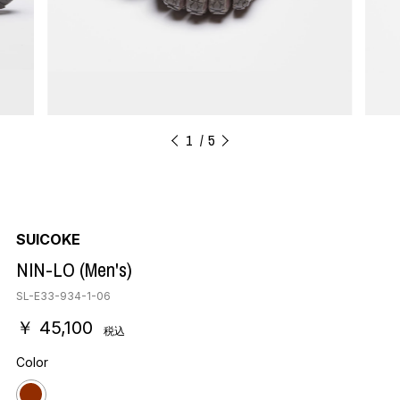
1
5
SUICOKE
NIN-LO (Men's)
SL-E33-934-1-06
￥ 45,100
税込
Color