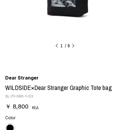
1
6
Dear Stranger
WILDSIDE×Dear Stranger Graphic Tote bag
SL-I11-090-1-03
￥ 8,800
税込
Color