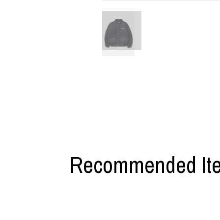
利工民
Y-3
M A S U
Y-3 NEIGHB
M/M (Paris)
Y's for men
Manhattan Portage BLACK LABEL
YAMANE INDU
MEDICOM TOY
YDOT
Recommended It