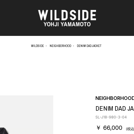
WILDSIDE
NEIGHBORHOOD
DENIM DAD JACKET
AKIO NAGASAWA GALLERY
アウターウェア
天野 タケル
ニット
O
Brassai
シャツ
CA7RIEL & Paco Amoroso
カットソー
CHITO
パンツ
OOD®
五木田 智央
スカート
梶芽衣子
ドレス
NEIGHBORHOO
 TEXTILE
森山 大道
シューズ
DENIM DAD J
AME
水の江 滝子
バッグ
鈴木 清順
ハット
SL-J18-980-3-04
TAKAY
アクセサリー
￥ 66,000
内田 すずめ
フォトグラフ
(税込
AN
シルクスクリーン