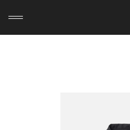
>
adidas originals × AVAVAV
MINEDENIM
adidas originals × Song for the Mute
MIYOSHI RUG
adidas originals × Wales Bonner
MOSS STUDI
adidas originals × Willy Chavarria
三越製作所
AKILA
NEEDLES
AMBUSH
NEIGHBORH
ANATOMICA
NEW ERA
BE@RBRICK
NOMARHYTHM
BlackEyePatch
NORTH NO N
BLUE BLUE
OOFOS
BROSH
PHINGERIN
CASETiFY
pillings
CHIVAS REGAL
POGGYTHEM