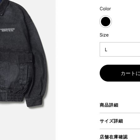
ART
ミクストメディア
Color
オブジェ
ペインティング
n Featherbed
インテリア
ブック
Size
タジオ
xx
ビール黒ラベル
房
iKAWA
商品詳細
G&CO.
BONSAI
A
サイズ詳細
HJI YAMAMOTO
A
店舗在庫確認