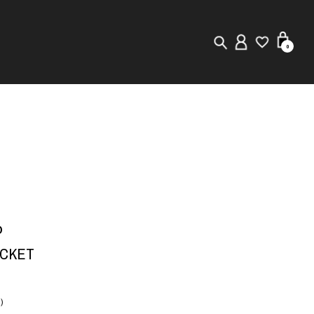
0
New in
Visuals
Staff Styling
Store Locator
D
Editorial
ACKET
)