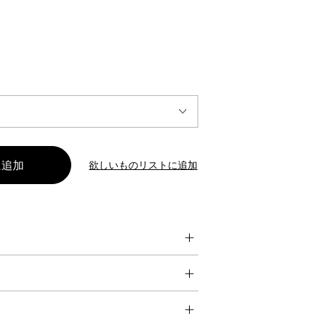
INTERVIEW
Fashion
マスターピースと「黒」が出会う、漆黒の「バンブーチェ
ア」
欲しいものリストに追加
Shopping Guide
Contact
会社概要
利用規約
特定商取引法に基づく表示
プライバシーポリシー