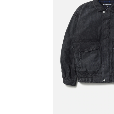
COTODAMA
PROLETA RE 
COW BOOKS
PYRENEX
Dear Stranger
RequaL≡
Dr.Martens
Rocky Mountai
ept
Room No.6
EYEFUNNY OBJECTS
龍が如く ス
F.C.Real Bristol
©︎SAINT Mxxxx
GELATO PIQUE
Schott
God's True Cashmere
silkmasterSB
GOOPiMADE
SINN PURETÉ
HOLLYWOOD RANCH MARKET
SPIEWAK
Hydro Flask®
stein
HYSTERIC GLAMOUR
SUICOKE
IRACEMA
サッポロ生
IZUMONSTER
鈴木盛久工
一澤信三郎帆布
TETSUYA ISH
KANGOL
THE H.W.DO
KidSuper
TRADMAN’S 
Kie Einzelganger
WACKO MARI
KNIT GANG COUNCIL
Waterfront
Landscape Products
WILDSIDE YO
LASTMAN
WIND AND SE