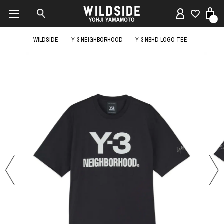
0
WILDSIDE
Y-3 NEIGHBORHOOD
Y-3 NBHD LOGO TEE