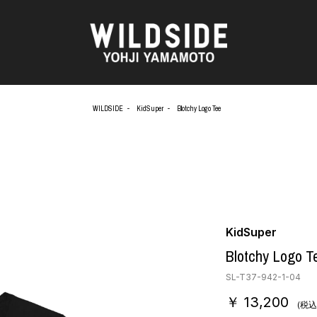
WILDSIDE
KidSuper
Blotchy Logo Tee
AKIO NAGASAWA GALLERY
アウターウェア
O
天野 タケル
ニット
Brassai
シャツ
CA7RIEL & Paco Amoroso
カットソー
OOD®
CHITO
パンツ
五木田 智央
スカート
 TEXTILE
梶芽衣子
ドレス
KidSuper
AME
森山 大道
シューズ
Blotchy Logo T
水の江 滝子
バッグ
鈴木 清順
ハット
SL-T37-942-1-04
TAKAY
アクセサリー
￥ 13,200
AN
内田 すずめ
フォトグラフ
(税込
ART
シルクスクリーン