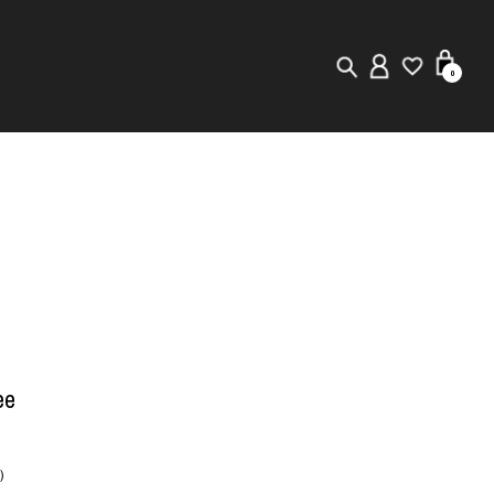
0
New in
Visuals
Staff Styling
Store Locator
Editorial
ee
)