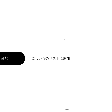
INTERVIEW
Fashion
マスターピースと「黒」が出会う、漆黒の「バンブーチェ
ア」
欲しいものリストに追加
Shopping Guide
Contact
会社概要
利用規約
特定商取引法に基づく表示
プライバシーポリシー