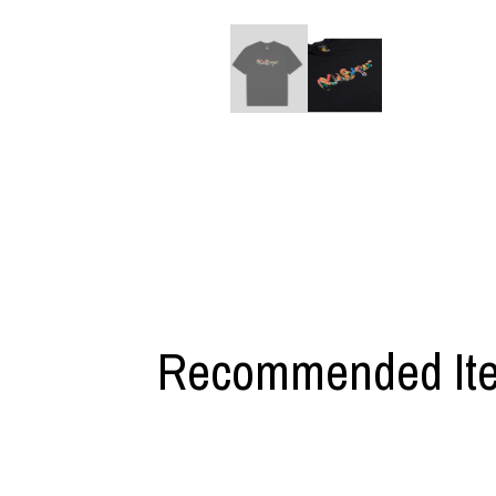
M A S U
Y-3 NEIGHB
M/M (Paris)
Y's for men
Manhattan Portage BLACK LABEL
YAMANE INDU
MEDICOM TOY
YDOT
MINEDENIM
Recommended It