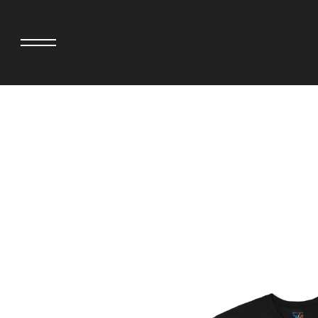
>
adidas originals × AVAVAV
MIYOSHI RUG
adidas originals × Song for the Mute
MOSS STUDI
adidas originals × Wales Bonner
三越製作所
adidas originals × Willy Chavarria
NEEDLES
AKILA
NEIGHBORH
AMBUSH
NEW ERA
ANATOMICA
NOMARHYTHM
BE@RBRICK
NORTH NO N
BlackEyePatch
OOFOS
BLUE BLUE
PHINGERIN
BROSH
pillings
CASETiFY
POGGYTHEM
CHIVAS REGAL
PROLETA RE 