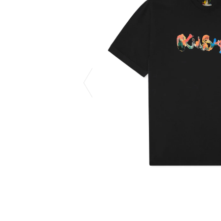
COTODAMA
PYRENEX
COW BOOKS
RequaL≡
Dear Stranger
Rocky Mountai
Dr.Martens
Room No.6
EYEFUNNY OBJECTS
龍が如く ス
F.C.Real Bristol
©︎SAINT Mxxxx
GELATO PIQUE
Schott
God's True Cashmere
silkmasterSB
GOOPiMADE
SINN PURETÉ
HOLLYWOOD RANCH MARKET
SPIEWAK
Hydro Flask®
stein
HYSTERIC GLAMOUR
SUICOKE
IRACEMA
サッポロ生
IZUMONSTER
鈴木盛久工
一澤信三郎帆布
TETSUYA ISH
KANGOL
THE H.W.DO
KidSuper
TRADMAN’S 
Kie Einzelganger
WACKO MARI
KNIT GANG COUNCIL
Waterfront
Landscape Products
WILDSIDE YO
LASTMAN
WIND AND SE
利工民
Y-3