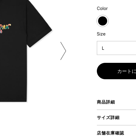
ミクストメディア
Color
オブジェ
n Featherbed
ペインティング
インテリア
タジオ
ブック
Size
xx
ビール黒ラベル
房
iKAWA
G&CO.
商品詳細
BONSAI
A
サイズ詳細
HJI YAMAMOTO
A
店舗在庫確認