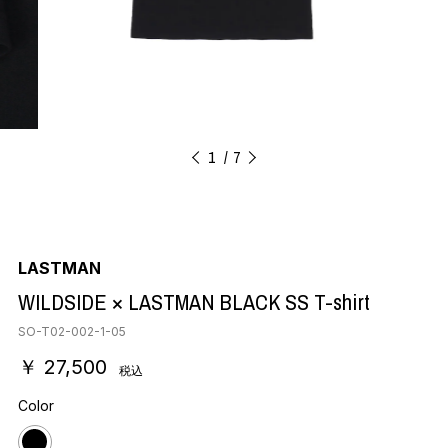
1
7
LASTMAN
WILDSIDE × LASTMAN BLACK SS T-shirt
SO-T02-002-1-05
￥ 27,500
税込
Color