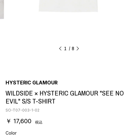
1
8
HYSTERIC GLAMOUR
WILDSIDE × HYSTERIC GLAMOUR "SEE NO
EVIL" S/S T-SHIRT
SO-T07-003-1-02
￥ 17,600
税込
Color