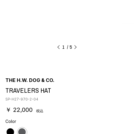
1
5
THE H.W. DOG & CO.
TRAVELERS HAT
SP-H27-970-2-04
￥ 22,000
税込
Color