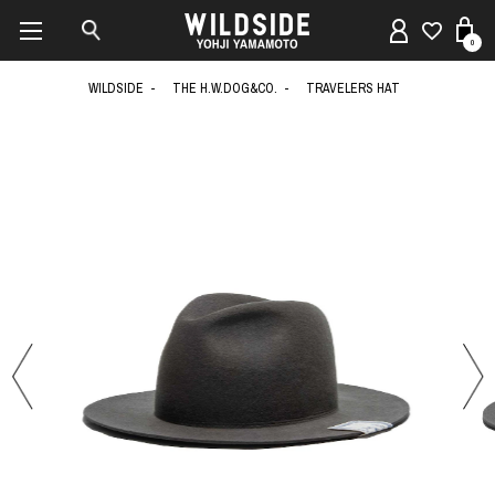
0
WILDSIDE
THE H.W.DOG&CO.
TRAVELERS HAT