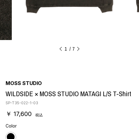
1
7
MOSS STUDIO
WILDSIDE × MOSS STUDIO MATAGI L/S T-Shirt
SP-T35-022-1-03
￥ 17,600
税込
Color