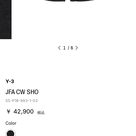
1
6
Y-3
JFA CW SHO
SS-P18-993-1-03
￥ 42,900
税込
Color