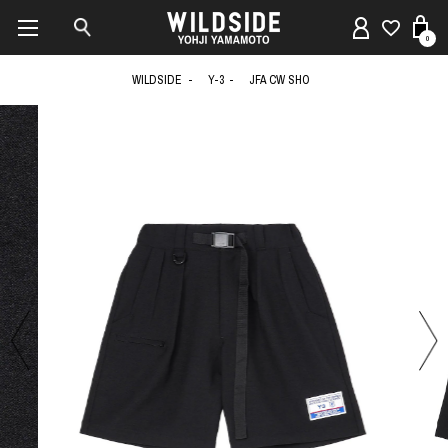
0
WILDSIDE
Y-3
JFA CW SHO