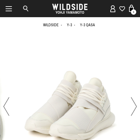
0
WILDSIDE
Y-3
Y-3 QASA