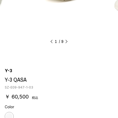
1
9
Y-3
Y-3 QASA
SZ-E09-947-1-03
￥ 60,500
税込
Color