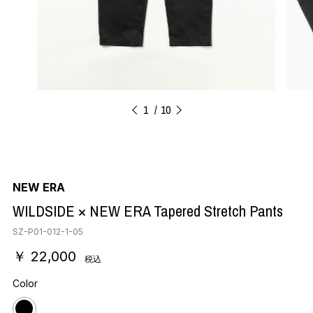
1
10
NEW ERA
WILDSIDE × NEW ERA Tapered Stretch Pants
SZ-P01-012-1-05
￥ 22,000
税込
Color