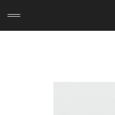
>
adidas originals × AVAVAV
MINEDENIM
adidas originals × Song for the Mute
MIYOSHI RUG
adidas originals × Wales Bonner
MOSS STUDI
adidas originals × Willy Chavarria
三越製作所
AKILA
NEEDLES
AMBUSH
NEIGHBORH
ANATOMICA
NEW ERA
BE@RBRICK
NOMARHYTHM
BlackEyePatch
NORTH NO N
BLUE BLUE
OOFOS
BROSH
PHINGERIN
CASETiFY
pillings
CHIVAS REGAL
POGGYTHEM