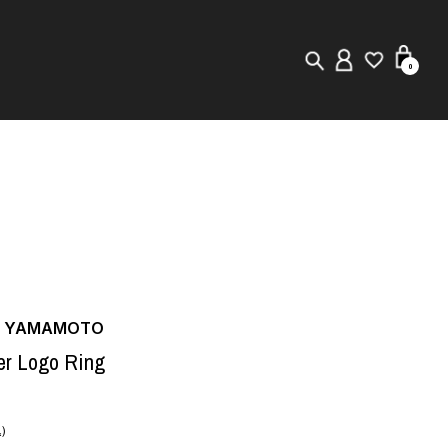
0
New in
Visuals
Staff Styling
Store Locator
JI YAMAMOTO
Editorial
er Logo Ring
)