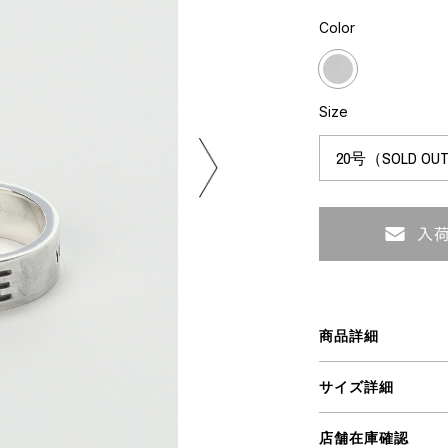
ART
ミクストメディア
Color
オブジェ
ペインティング
n Featherbed
インテリア
ブック
Size
タジオ
xx
ビール黒ラベル
房
iKAWA
商品詳細
G&CO.
BONSAI
A
サイズ詳細
HJI YAMAMOTO
A
店舗在庫確認