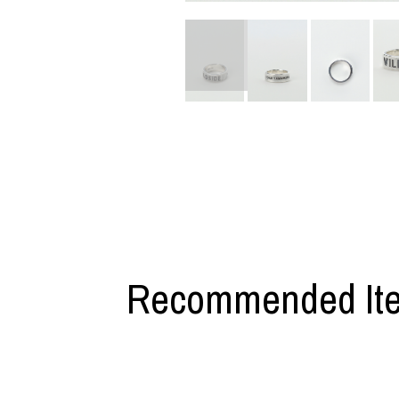
利工民
Y-3
M A S U
Y-3 NEIGHB
M/M (Paris)
Y's for men
Manhattan Portage BLACK LABEL
YAMANE INDU
MEDICOM TOY
YDOT
Recommended It