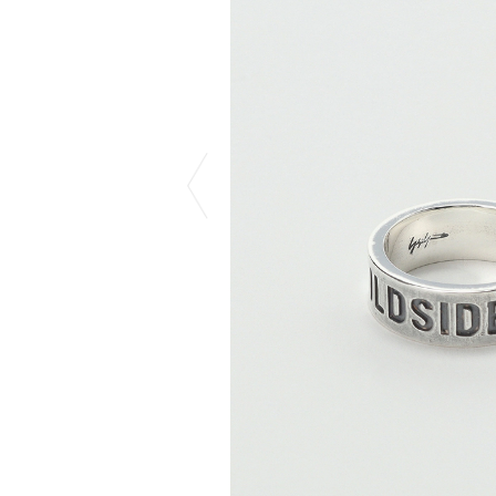
COTODAMA
PROLETA RE 
COW BOOKS
PYRENEX
Dear Stranger
RequaL≡
Dr.Martens
Rocky Mountai
ept
Room No.6
EYEFUNNY OBJECTS
龍が如く ス
F.C.Real Bristol
©︎SAINT Mxxxx
GELATO PIQUE
Schott
God's True Cashmere
silkmasterSB
GOOPiMADE
SINN PURETÉ
HOLLYWOOD RANCH MARKET
SPIEWAK
Hydro Flask®
stein
HYSTERIC GLAMOUR
SUICOKE
IRACEMA
サッポロ生
IZUMONSTER
鈴木盛久工
一澤信三郎帆布
TETSUYA ISH
KANGOL
THE H.W.DO
KidSuper
TRADMAN’S 
Kie Einzelganger
WACKO MARI
KNIT GANG COUNCIL
Waterfront
Landscape Products
WILDSIDE YO
LASTMAN
WIND AND SE