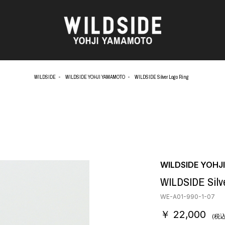
WILDSIDE
WILDSIDE YOHJI YAMAMOTO
WILDSIDE Silver Logo Ring
AKIO NAGASAWA GALLERY
アウターウェア
天野 タケル
ニット
O
Brassai
シャツ
CA7RIEL & Paco Amoroso
カットソー
CHITO
パンツ
OOD®
五木田 智央
スカート
梶芽衣子
ドレス
WILDSIDE YOH
 TEXTILE
森山 大道
シューズ
WILDSIDE Silv
AME
水の江 滝子
バッグ
鈴木 清順
ハット
WE-A01-990-1-07
TAKAY
アクセサリー
￥ 22,000
内田 すずめ
フォトグラフ
(税込
AN
シルクスクリーン