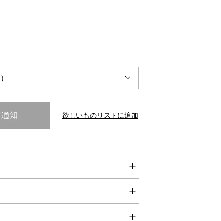
INTERVIEW
Fashion
マスターピースと「黒」が出会う、漆黒の「バンブーチェ
ア」
欲しいものリストに追加
Shopping Guide
Contact
会社概要
利用規約
特定商取引法に基づく表示
プライバシーポリシー