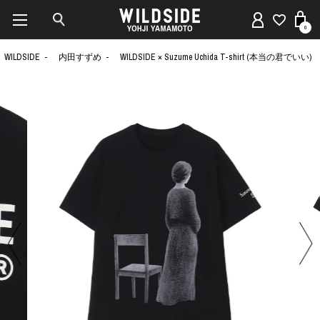
0
WILDSIDE
内田すずめ
WILDSIDE × Suzume Uchida T-shirt (本当の君でいい)