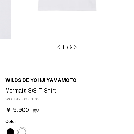
1
6
WILDSIDE YOHJI YAMAMOTO
Mermaid S/S T-Shirt
WO-T49-003-1-03
￥ 9,900
税込
Color