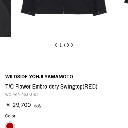
1
9
WILDSIDE YOHJI YAMAMOTO
T/C Flower Embroidery Swingtop(RED)
WO-Y03-903-3-04
￥ 29,700
税込
Color