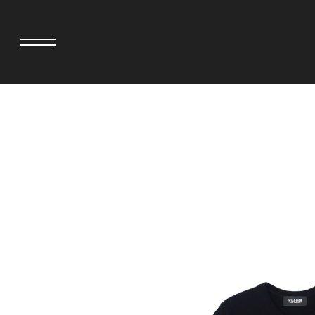
>
adidas originals × AVAVAV
MINEDENIM
adidas originals × Song for the Mute
MIYOSHI RUG
adidas originals × Wales Bonner
MOSS STUDI
adidas originals × Willy Chavarria
三越製作所
AKILA
NEEDLES
AMBUSH
NEIGHBORH
ANATOMICA
NEW ERA
BE@RBRICK
NOMARHYTHM
BlackEyePatch
NORTH NO N
BLUE BLUE
OOFOS
BROSH
PHINGERIN
CASETiFY
pillings
CHIVAS REGAL
POGGYTHEM