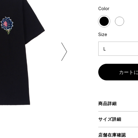
ART
ミクストメディア
Color
オブジェ
ペインティング
n Featherbed
インテリア
ブック
Size
タジオ
xx
ビール黒ラベル
房
iKAWA
商品詳細
G&CO.
BONSAI
A
サイズ詳細
HJI YAMAMOTO
A
店舗在庫確認