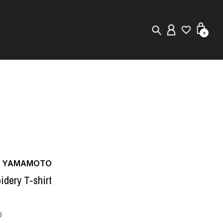
0
New in
Visuals
Staff Styling
Store Locator
JI YAMAMOTO
Editorial
idery T-shirt
)