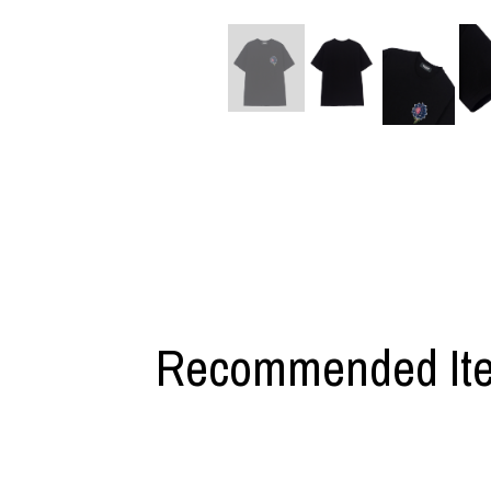
利工民
Y-3
M A S U
Y-3 NEIGHB
M/M (Paris)
Y's for men
Manhattan Portage BLACK LABEL
YAMANE INDU
MEDICOM TOY
YDOT
Recommended It