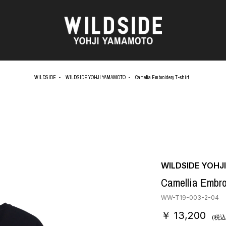
WILDSIDE
WILDSIDE YOHJI YAMAMOTO
Camellia Embroidery T-shirt
AKIO NAGASAWA GALLERY
アウターウェア
天野 タケル
ニット
O
Brassai
シャツ
CA7RIEL & Paco Amoroso
カットソー
CHITO
パンツ
OOD®
五木田 智央
スカート
梶芽衣子
ドレス
WILDSIDE YOH
 TEXTILE
森山 大道
シューズ
Camellia Embro
AME
水の江 滝子
バッグ
鈴木 清順
ハット
WW-T19-003-2-04
TAKAY
アクセサリー
￥ 13,200
内田 すずめ
フォトグラフ
(税込
AN
シルクスクリーン