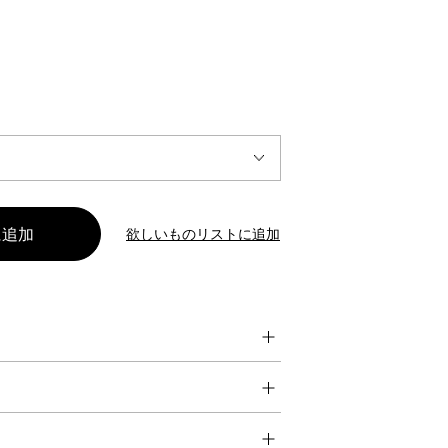
INTERVIEW
Fashion
マスターピースと「黒」が出会う、漆黒の「バンブーチェ
ア」
欲しいものリストに追加
Shopping Guide
Contact
会社概要
利用規約
特定商取引法に基づく表示
プライバシーポリシー