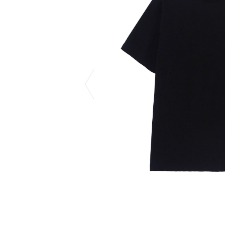
COTODAMA
PROLETA RE 
COW BOOKS
PYRENEX
Dear Stranger
RequaL≡
Dr.Martens
Rocky Mountai
ept
Room No.6
EYEFUNNY OBJECTS
龍が如く ス
F.C.Real Bristol
©︎SAINT Mxxxx
GELATO PIQUE
Schott
God's True Cashmere
silkmasterSB
GOOPiMADE
SINN PURETÉ
HOLLYWOOD RANCH MARKET
SPIEWAK
Hydro Flask®
stein
HYSTERIC GLAMOUR
SUICOKE
IRACEMA
サッポロ生
IZUMONSTER
鈴木盛久工
一澤信三郎帆布
TETSUYA ISH
KANGOL
THE H.W.DO
KidSuper
TRADMAN’S 
Kie Einzelganger
WACKO MARI
KNIT GANG COUNCIL
Waterfront
Landscape Products
WILDSIDE YO
LASTMAN
WIND AND SE