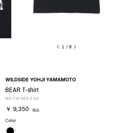
1
8
WILDSIDE YOHJI YAMAMOTO
BEAR T-shirt
WZ-T31-003-2-03
￥ 9,350
税込
Color