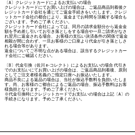
〔A〕クレジットカードによるお支払いの場合
クレジットカードにてお買い上げの場合は、ご返品商品到着後ク
レジットカード会社を通じてご返金手続きをいたします。クレジ
ットカード会社の都合により、返金までお時間を頂戴する場合も
ございます。予めご了承ください。
クレジットカード会社によっては、同月の請求金額分から返金金
額を予め差し引いてお引き落としをする場合や一旦ご請求がなさ
れ翌月に返金される場合、 お客様の支払い決済条件の関係で返金
相殺が間に合わず、一旦お客様のご口座より代金が引き落としさ
れる場合等があります。
返金についてご不明な点がある場合は、該当するクレジットカー
ド会社にご確認ください。
〔B〕代金引換（佐川 e-コレクト）によるお支払いの場合 代引き
でのお支払いにてお買い上げの場合は、ご返品商品到着後、原則
としてご注文者様名義のご指定口座へお振込いたします。
商品不良による返品の場合は、当社が振込手数料を負担いたしま
す。尚、お客様のご都合によるご返品の場合、振込手数料はお客
様負担となります。予めご了承ください。
※代金引換時にクレジットカードでお支払いの場合は上記〔A〕の
手続きになります。予めご了承ください。