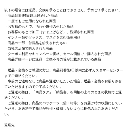
以下の場合には返品、交換を承ることはできません。予めご了承ください。
・商品到着後8日以上経過した商品
・一度でもご使用になられた商品
・お客様のもとで、汚れや破損の生じた商品
・お客様のもとで加工（すそ上げなど）、洗濯された商品
・インナー類やソックス、マスクを含む衛生用品
・商品の一部、付属品を紛失されたもの
・当社実店舗で購入された商品
・クーポン利用やキャンペーン価格、セール価格でご購入された商品
・商品詳細ページに返品・交換不可の旨が記載されている商品
・返品・交換をご希望の方は、商品到着後8日以内に必ずカスタマーセンター
までご連絡ください。
事前のご連絡なしに商品を返送いただいた場合、返品・交換をお断りさせ
ていただきますのでご了承ください。
・ご返送の際は、「商品タグ」「納品書」を同梱の上そのままの状態でご返
送ください。
・ご返送の際は、商品のパッケージ（袋・箱等）をお届け時の状態にしてい
ただき、返送途中で商品が汚損・破損しないように梱包の上ご返送くださ
い。
返送先