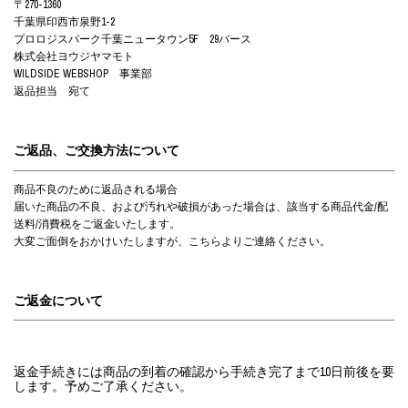
〒270-1360
千葉県印西市泉野1-2
プロロジスパーク千葉ニュータウン5F 29バース
株式会社ヨウジヤマモト
WILDSIDE WEBSHOP 事業部
返品担当 宛て
ご返品、ご交換方法について
商品不良のために返品される場合
届いた商品の不良、および汚れや破損があった場合は、該当する商品代金/配
送料/消費税をご返金いたします。
大変ご面倒をおかけいたしますが、
こちら
よりご連絡ください。
ご返金について
返金手続きには商品の到着の確認から手続き完了まで10日前後を要
します。予めご了承ください。