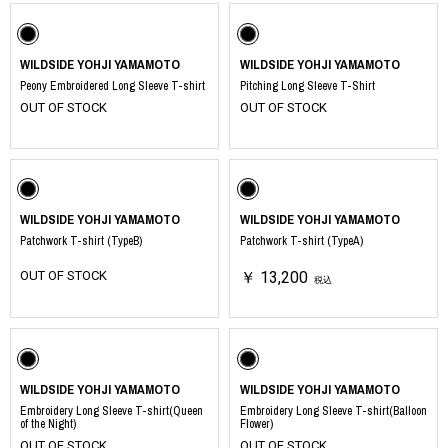
WILDSIDE YOHJI YAMAMOTO
WILDSIDE YOHJI YAMAMOTO
Peony Embroidered Long Sleeve T-shirt
Pitching Long Sleeve T-Shirt
OUT OF STOCK
OUT OF STOCK
WILDSIDE YOHJI YAMAMOTO
WILDSIDE YOHJI YAMAMOTO
Patchwork T-shirt (TypeB)
Patchwork T-shirt (TypeA)
OUT OF STOCK
￥ 13,200
税込
WILDSIDE YOHJI YAMAMOTO
WILDSIDE YOHJI YAMAMOTO
Embroidery Long Sleeve T-shirt(Queen
Embroidery Long Sleeve T-shirt(Balloon
of the Night)
Flower)
OUT OF STOCK
OUT OF STOCK