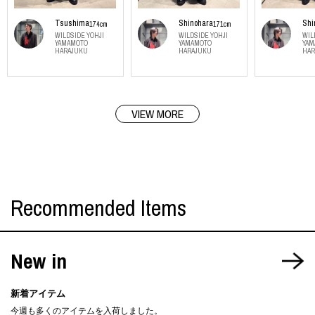
Tsushima
Shinohara
Shi
174cm
171cm
WILDSIDE YOHJI
WILDSIDE YOHJI
WIL
YAMAMOTO
YAMAMOTO
YAM
HARAJUKU
HARAJUKU
HAR
VIEW MORE
Recommended Items
New in
新着アイテム
今週も多くのアイテムを入荷しました。