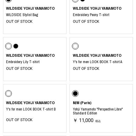
WILDSIDE YOHJI YAMAMOTO
WILDSIDE YOHJI YAMAMOTO
WILDSIDE Stylist Bag
Embroidery Peony T-shirt
OUT OF STOCK
OUT OF STOCK
WILDSIDE YOHJI YAMAMOTO
WILDSIDE YOHJI YAMAMOTO
Embroidery Lily T-shirt
Y's for men LOOK BOOK T-shirt A
OUT OF STOCK
OUT OF STOCK
WILDSIDE YOHJI YAMAMOTO
M/M (Paris)
Y's for men LOOK BOOK T-shirt B
Yohji Yamamoto "Perspective Libre"
Standard Edition
OUT OF STOCK
￥ 11,000
税込