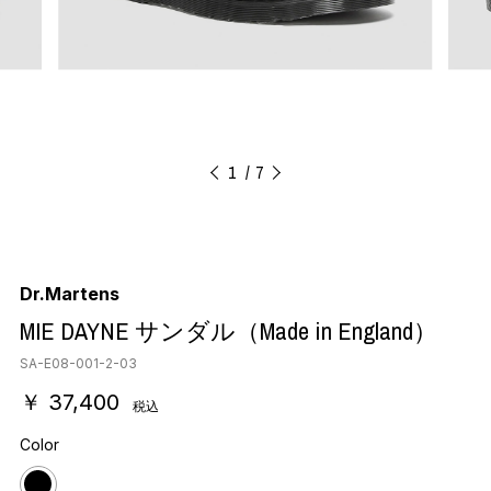
1
7
Dr.Martens
MIE DAYNE サンダル（Made in England）
SA-E08-001-2-03
￥ 37,400
税込
Color