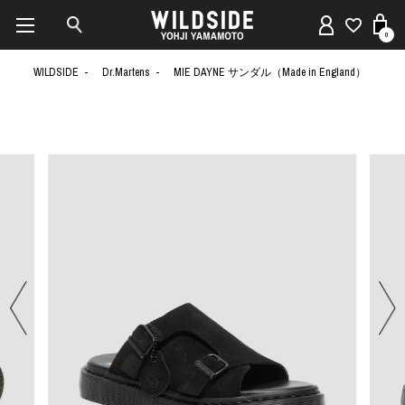
0
WILDSIDE
Dr.Martens
MIE DAYNE サンダル（Made in England）