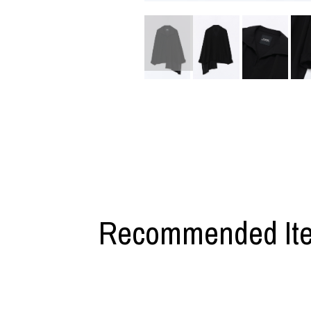
M A S U
Y-3 NEIGHB
M/M (Paris)
Y's for men
Manhattan Portage BLACK LABEL
YAMANE INDU
MEDICOM TOY
YDOT
MINEDENIM
Recommended It