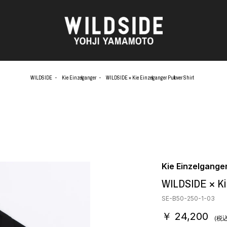
WILDSIDE
Kie Einzelganger
WILDSIDE × Kie Einzelganger Pullover Shirt
AKIO NAGASAWA GALLERY
アウターウェア
O
天野 タケル
ニット
Brassai
シャツ
CA7RIEL & Paco Amoroso
カットソー
OOD®
CHITO
パンツ
五木田 智央
スカート
 TEXTILE
梶芽衣子
ドレス
Kie Einzelgange
AME
森山 大道
シューズ
WILDSIDE × Kie
水の江 滝子
バッグ
鈴木 清順
ハット
SE-B50-250-1-03
TAKAY
アクセサリー
￥ 24,200
AN
内田 すずめ
フォトグラフ
(税込
ART
シルクスクリーン