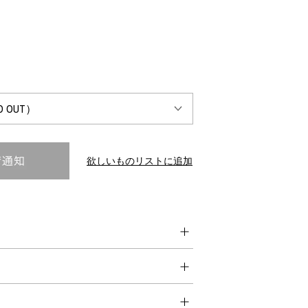
INTERVIEW
Fashion
マスターピースと「黒」が出会う、漆黒の「バンブーチェ
ア」
欲しいものリストに追加
Shopping Guide
Contact
会社概要
利用規約
特定商取引法に基づく表示
プライバシーポリシー