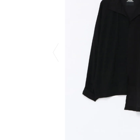
COTODAMA
PYRENEX
COW BOOKS
RequaL≡
Dear Stranger
Rocky Mountai
Dr.Martens
Room No.6
EYEFUNNY OBJECTS
龍が如く ス
F.C.Real Bristol
©︎SAINT Mxxxx
GELATO PIQUE
Schott
God's True Cashmere
silkmasterSB
GOOPiMADE
SINN PURETÉ
HOLLYWOOD RANCH MARKET
SPIEWAK
Hydro Flask®
stein
HYSTERIC GLAMOUR
SUICOKE
IRACEMA
サッポロ生
IZUMONSTER
鈴木盛久工
一澤信三郎帆布
TETSUYA ISH
KANGOL
THE H.W.DO
KidSuper
TRADMAN’S 
Kie Einzelganger
WACKO MARI
KNIT GANG COUNCIL
Waterfront
Landscape Products
WILDSIDE YO
LASTMAN
WIND AND SE
利工民
Y-3