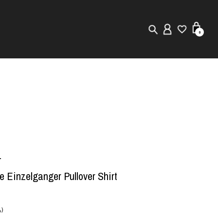
0
New in
Visuals
Staff Styling
Store Locator
r
Editorial
 Einzelganger Pullover Shirt
)