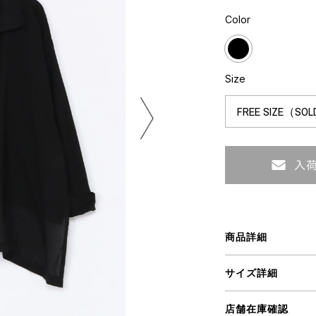
ミクストメディア
Color
オブジェ
n Featherbed
ペインティング
インテリア
タジオ
ブック
Size
xx
ビール黒ラベル
房
iKAWA
G&CO.
商品詳細
BONSAI
A
サイズ詳細
HJI YAMAMOTO
A
店舗在庫確認