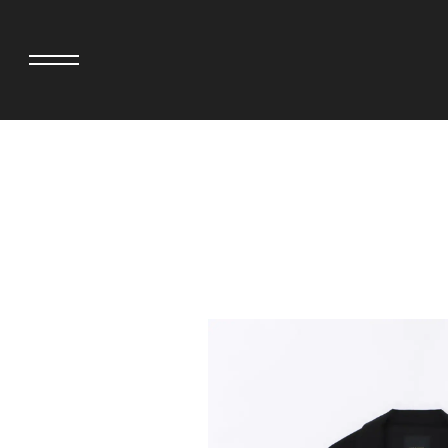
>
adidas originals × AVAVAV
MIYOSHI RUG
adidas originals × Song for the Mute
MOSS STUDI
adidas originals × Wales Bonner
三越製作所
adidas originals × Willy Chavarria
NEEDLES
AKILA
NEIGHBORH
AMBUSH
NEW ERA
ANATOMICA
NOMARHYTHM
BE@RBRICK
NORTH NO N
BlackEyePatch
OOFOS
BLUE BLUE
PHINGERIN
BROSH
pillings
CASETiFY
POGGYTHEM
CHIVAS REGAL
PROLETA RE 